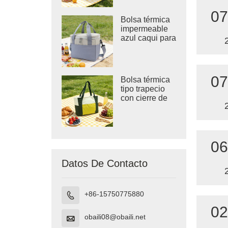
07
Bolsa térmica
impermeable
azul caqui para
la playa
07
Bolsa térmica
tipo trapecio
con cierre de
velcro.
06
Datos De Contacto
+86-15750775880

02
obaili08@obaili.net
