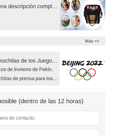
Bolsas térmicas para viajes al aire libre: una descripción completa
Más >>
Los periodistas extranjeros llegaron con mochilas de los Juegos Olímpicos de Pekín 2008.
os de Invierno de Pekín.
chilas de prensa para los
on en el Centro de Prensa
. En 2008, 14 años
osible (dentro de las 12 horas)
Olímpicos de Pekín 2008