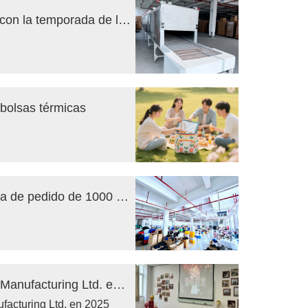
Cuando la lona de algodón se encuentra con la temporada de lluvias: la filosofía de resistencia a la humedad de Obaili Bags "Drying Line"
 bolsas térmicas
Venta directa de fábrica | Cantidad mínima de pedido de 1000 piezas | Ciclos de prueba rápidos
Saludos de Año Nuevo de Xiamen Obaili Manufacturing Ltd. en 2025
acturing Ltd. en 2025