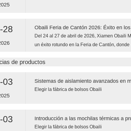
2025
-28
Del 24 al 27 de abril de 2026, Xiamen Obaili 
2026
un éxito rotundo en la Feria de Cantón, donde
bolsas térmicas de la colección 2026 a compra
cias de productos
Durante cuatro días, recibimos más de 200 pe
países de Europa, Norteamérica y Oriente Med
-03
reparto y bolsas para reparto de alimentos at
visitantes, y los compradores quedaron espec
Elegir la fábrica de bolsos Obaili
2025
por nuestras bolsas de reparto isotérmicas co
retención térmica de 10 horas. La nueva línea
generó más de 80 solicitudes de muestras de
-03
en bicicleta y marcas de ropa y equipamiento p
Elegir la fábrica de bolsos Obaili