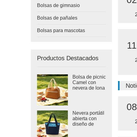
Bolsas de gimnasio
Bolsas de pañales
Bolsas para mascotas
11
Productos Destacados
Bolsa de picnic
Camel con
Noti
nevera de lona
color terracota
08
Nevera portátil
abierta con
diseño de
chevrón azul
marino