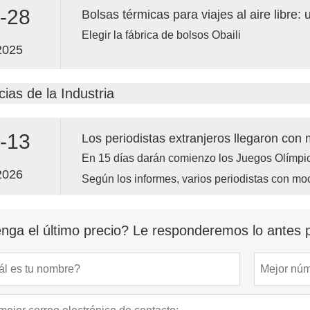
-28
Elegir la fábrica de bolsos Obaili
2025
cias de la Industria
-13
En 15 días darán comienzo los Juegos Olímpic
2026
Según los informes, varios periodistas con mo
Juegos Olímpicos de Pekín 2008 se presentar
de los Juegos Olímpicos de Invierno de Pekín
nga el último precio? Le responderemos lo antes p
después, el equipo de prensa de los Juegos 
regresó a su ciudad de origen, aún intacto.