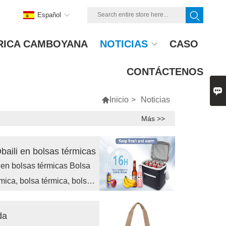
Español
RICA CAMBOYANA
NOTICIAS
CASO
CONTÁCTENOS


Inicio
>
Noticias
Más >>
Obaili en bolsas térmicas
i en bolsas térmicas Bolsa
rmica, bolsa térmica, bolsa
rmica, bolsa térmica, bolsa
as de reparto, bolsas de
da