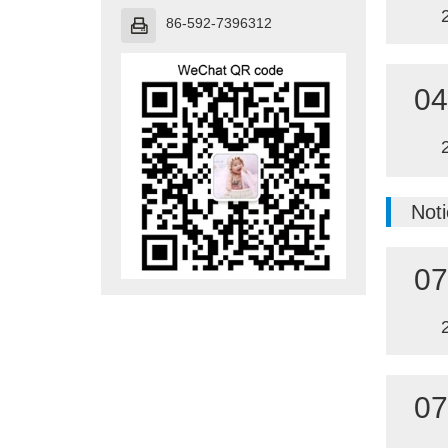
86-592-7396312

04
Noti
07
07