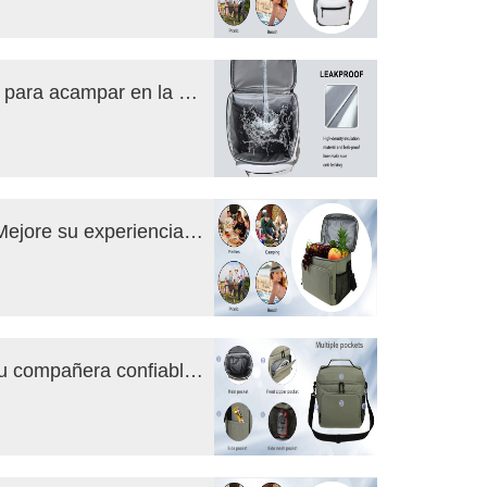
La utilidad integral de las bolsas térmicas para acampar en la playa
Bolsas térmicas para cenas en la playa: Mejore su experiencia gastronómica en la playa
Bolsas térmicas para viajes al aire libre: tu compañera confiable para aventuras al aire libre