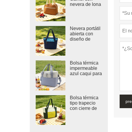
nevera de lona
color terracota
Nevera portátil
abierta con
diseño de
chevrón azul
marino
Bolsa térmica
impermeable
azul caqui para
la playa
Bolsa térmica
pre
tipo trapecio
con cierre de
velcro.