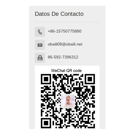
Datos De Contacto
+86-15750775880

obaili08@obaili.net

86-592-7396312
