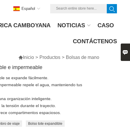
Español
RICA CAMBOYANA
NOTICIAS
CASO
CONTÁCTENOS


Inicio
>
Productos
>
Bolsas de mano
ible e impermeable
ble se expande fácilmente.
impermeable repele el agua, manteniendo tus
 una organización inteligente.
a tensión durante el trayecto.
frece compartimentos espaciosos.
bro de viaje
Bolso tote expandible