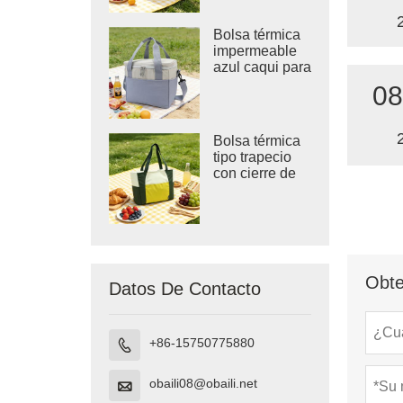
Bolsa térmica
impermeable
azul caqui para
la playa
08
Bolsa térmica
tipo trapecio
con cierre de
velcro.
Obte
Datos De Contacto
+86-15750775880

obaili08@obaili.net
