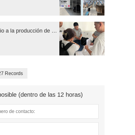
Obaili organiza un seminario técnico previo a la producción de su nueva bolsa térmica aislante.
 27 Records
osible (dentro de las 12 horas)