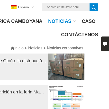
Español
RICA CAMBOYANA
NOTICIAS
CASO
CONTÁCTENOS


Inicio
>
Noticias
>
Noticias corporativas
El calor inunda el Festival de Mediados de Otoño: la distribución de pasteles de luna de la fábrica Obaili transmite afecto y artesanía.
Obaili está a punto de hacer una gran aparición en la feria Mage y la feria de Cantón.