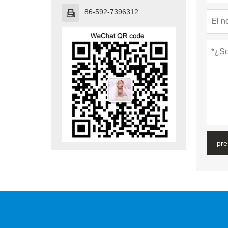
86-592-7396312

pre