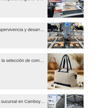
Fábrica de bolsos Obaili: un camino de supervivencia y desarrollo en medio de las dificultades
Bolsas ecológicas, viajes internacionales: la selección de comercio exterior de esta semana.
La fábrica de bolsos Obaili establece una sucursal en Camboya: diseño en el extranjero con consideraciones multidimensionales