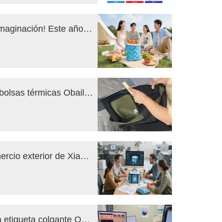
¡No dejes que las viejas ideas limiten tu imaginación! Este año, los "viajes de negocios" y la "promoción de marca" se están redefiniendo con estos dos tipos de bolsos.
La "trayectoria de transformación" de las bolsas térmicas Obaili: de productos semiacabados a artículos de primera calidad en los estantes de los supermercados de todo el mundo.
Documental sobre la cooperación en comercio exterior de Xiamen Obaili Manufacturing.
El riguroso proceso de producción de una etiqueta colgante Obaili